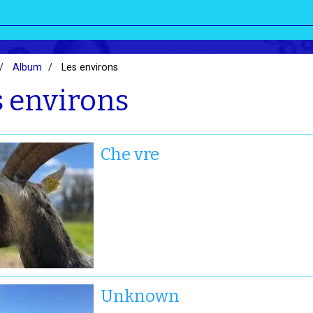
Album
Les environs
s environs
Che vre
Unknown