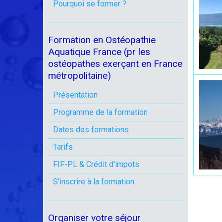
Pourquoi se former ?
Formation en Ostéopathie
Aquatique France (pr les
ostéopathes exerçant en France
métropolitaine)
Présentation
Programme de la formation
Dates des formations
Tarifs
FIF-PL & Crédit d'impots
S'inscrire à la formation
Organiser votre séjour