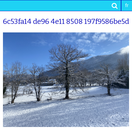
fr
6c53fa14 de96 4e11 8508 197f9586be5d